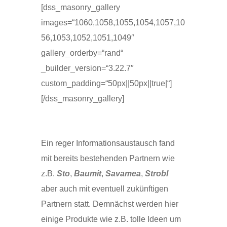
[dss_masonry_gallery
images=“1060,1058,1055,1054,1057,10
56,1053,1052,1051,1049″
gallery_orderby=“rand“
_builder_version=“3.22.7″
custom_padding=“50px||50px||true|“]
[/dss_masonry_gallery]
Ein reger Informationsaustausch fand
mit bereits bestehenden Partnern wie
z.B.
Sto
,
Baumit
,
Savamea
,
Strobl
aber auch mit eventuell zukünftigen
Partnern statt. Demnächst werden hier
einige Produkte wie z.B. tolle Ideen um