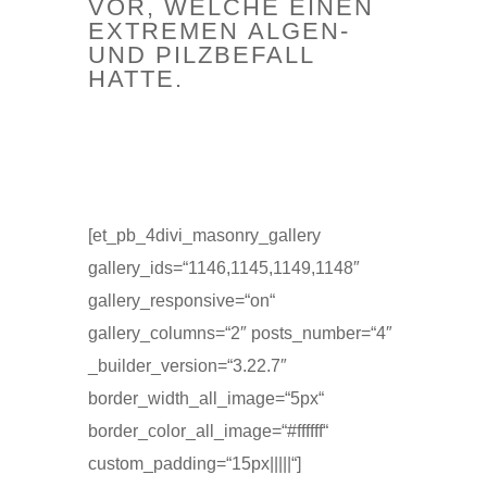
VOR, WELCHE EINEN
EXTREMEN ALGEN-
UND PILZBEFALL
HATTE.
[et_pb_4divi_masonry_gallery
gallery_ids=“1146,1145,1149,1148″
gallery_responsive=“on“
gallery_columns=“2″ posts_number=“4″
_builder_version=“3.22.7″
border_width_all_image=“5px“
border_color_all_image=“#ffffff“
custom_padding=“15px|||||“]