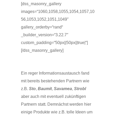
[dss_masonry_gallery
images=“1060,1058,1055,1054,1057,10
56,1053,1052,1051,1049″
gallery_orderby=“rand“
_builder_version=“3.22.7″
custom_padding=“50px||50px||true|“]
[/dss_masonry_gallery]
Ein reger Informationsaustausch fand
mit bereits bestehenden Partnern wie
z.B.
Sto
,
Baumit
,
Savamea
,
Strobl
aber auch mit eventuell zukünftigen
Partnern statt. Demnächst werden hier
einige Produkte wie z.B. tolle Ideen um