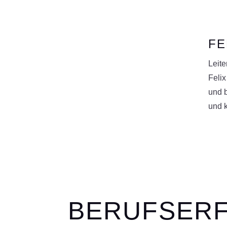
FE
Leit
Felix
und b
und k
BERUFSER