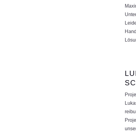
Maxi
Unte
Leide
Hand
Lösu
LU
SC
Proj
Lukas
reib
Proje
unse