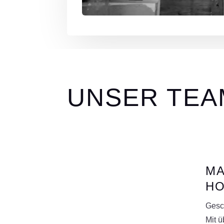
UNSER TEA
MA
HO
Gesc
Mit ü