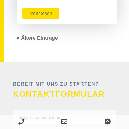
mehr lesen
« Ältere Einträge
BEREIT MIT UNS ZU STARTEN?
KONTAKTFORMULAR
Phone
Email
Scroll