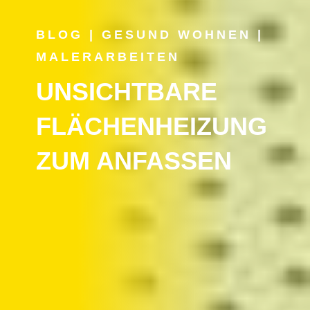
BLOG
|
GESUND WOHNEN
|
MALERARBEITEN
UNSICHTBARE
FLÄCHENHEIZUNG
ZUM ANFASSEN