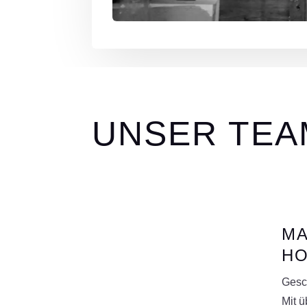
UNSER TEA
MA
HO
Gesc
Mit ü