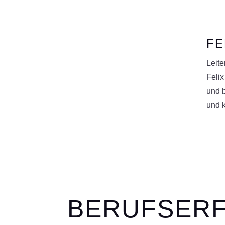
FE
Leit
Felix
und b
und k
BERUFSER