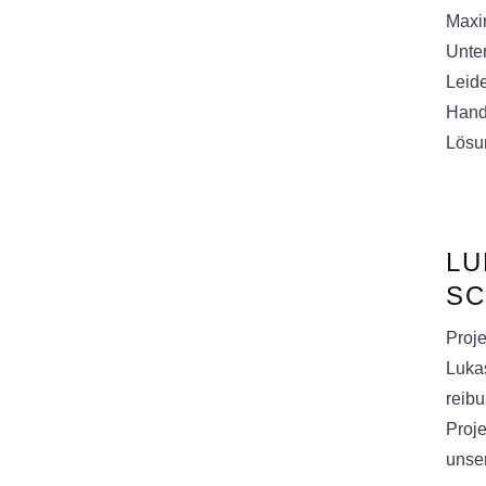
Maxi
Unte
Leide
Hand
Lösu
LU
SC
Proj
Lukas
reib
Proje
unse