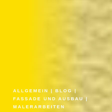
ALLGEMEIN
|
BLOG
|
FASSADE UND AUSBAU
|
MALERARBEITEN